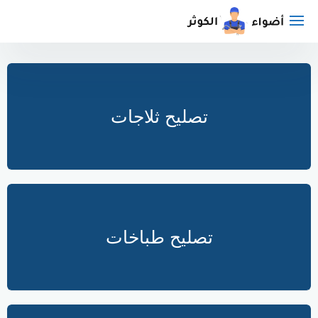
لتجاوز
لى
لمحتوى
تصليح ثلاجات
تصليح طباخات