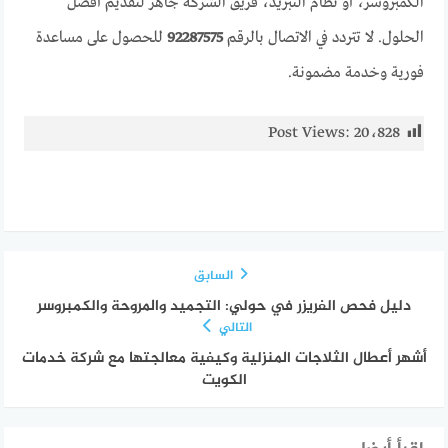
الكمبروسر، أو نظام التبريد، فريق الشركة جاهز لتقديم أفضل
الحلول. لا تتردد في الاتصال بالرقم
92287575
للحصول على مساعدة
فورية وخدمة مضمونة.
Post Views:
20٬828
السابق
دليل فحص الفريزر في حولي: التجميد والمروحة والكمبروسر
التالي
أشهر أعطال الثلاجات المنزلية وكيفية معالجتها مع شركة خدمات
الكويت