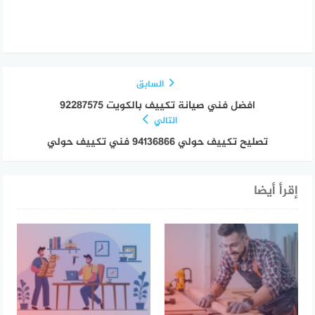
السابق
افضل فني صيانة تكييف بالكويت 92287575
التالي
تصليح تكييف حولي 94136866 فني تكييف حولي
إقرأ أيضا