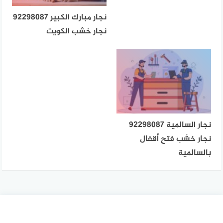
نجار مبارك الكبير 92298087
نجار خشب الكويت
نجار السالمية 92298087
نجار خشب فتح أقفال
بالسالمية