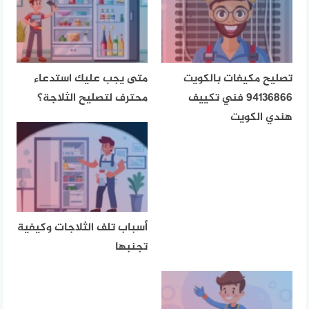
تصليح مكيفات بالكويت
متى يجب عليك استدعاء
94136866 فني تكييف
محترف لتصليح الثلاجة؟
هندي الكويت
أسباب تلف الثلاجات وكيفية
تجنبها