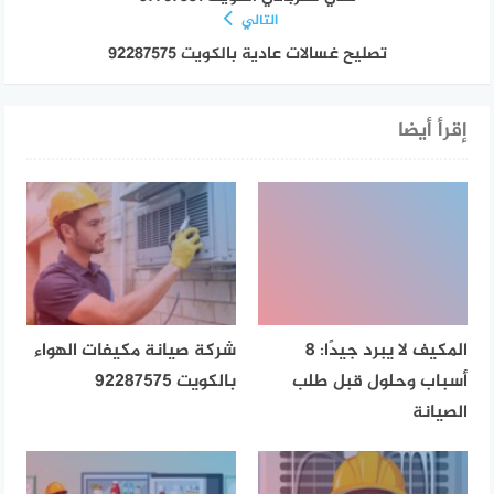
التالي
تصليح غسالات عادية بالكويت 92287575
إقرأ أيضا
المكيف لا يبرد جيدًا: 8
شركة صيانة مكيفات الهواء
أسباب وحلول قبل طلب
بالكويت 92287575
الصيانة