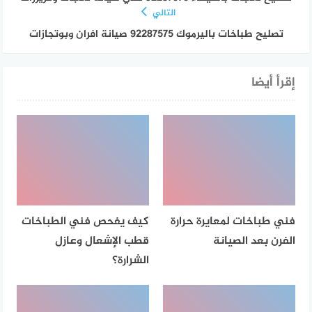
التالي
تصليح طباخات باليرموك 92287575 صيانة افران وبوتجازات
إقرأ أيضا
فني طباخات لمعايرة حرارة
كيف يفحص فني الطباخات
الفرن بعد الصيانة
قطب الإشعال وعازل
الشرارة؟