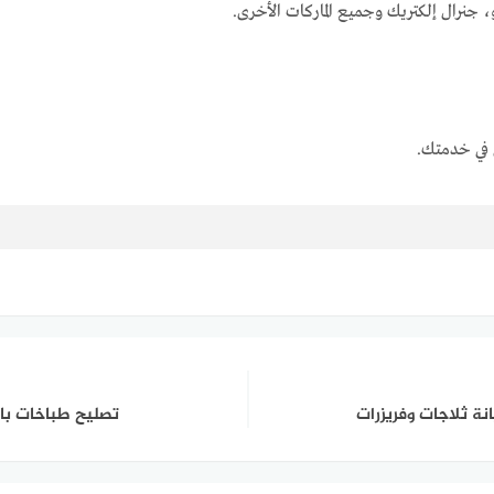
في خدمتك.
تصليح طباخات بالدعية 92287575 صيانة ا