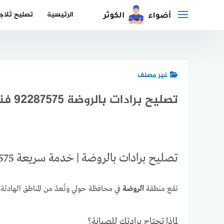
لتجاوز
الرئيسية
تصليح ثلاج
لى
لمحتوى
غير مصنف
تصليح برادات بالروضة 92287575 فني صيانة برادات وثلاجات
تصليح برادات بالروضة | خدمة سريعة 92287575
تقع منطقة
الروضة
في محافظة حولي وتُعدّ من المناطق الهاد
لماذا تحتاج برادتك للصيانة؟