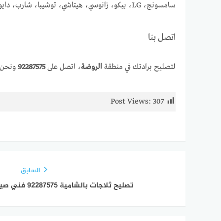
سامسونج، LG، بيكو، زانوسي، هيتاشي، توشيبا، شارب، دايو، جنرال إلكتريك وجميع الماركات الأخرى.
اتصل بنا
لتصليح برادتك في منطقة
الروضة
، اتصل على
92287575
ونحن 
Post Views:
307
السابق
تصليح ثلاجات بالشامية 92287575 فني صيانة ثلاجات وفريزرات