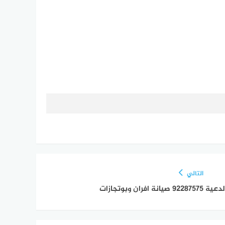
التالي
فران وبوتجازات