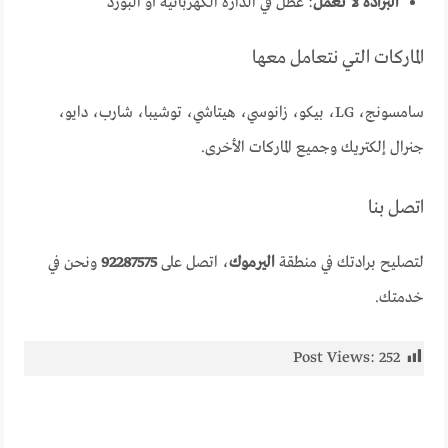
البرادة لا تعمل
: عطل في الدارة الكهربائية أو البورد
الماركات التي نتعامل معها
سامسونج، LG، بيكو، زانوسي، هيتاشي، توشيبا، شارب، دايو،
جنرال إلكتريك وجميع الماركات الأخرى.
اتصل بنا
لتصليح برادتك في منطقة
اليرموك
، اتصل على
92287575
ونحن في
خدمتك.
Post Views:
252