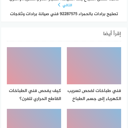
التالي
تصليح برادات بالحمراء 92287575 فني صيانة برادات وثلاجات
إقرأ أيضا
فني طباخات لفحص تسريب
كيف يفحص فني الطباخات
الكهرباء إلى جسم الطباخ
القاطع الحراري للفرن؟