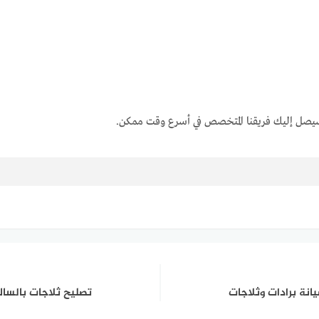
صل إليك فريقنا المتخصص في أسرع وقت ممكن.
تصليح ثلاجات بالسالمية 92287575 فني صيانة ثلاجا