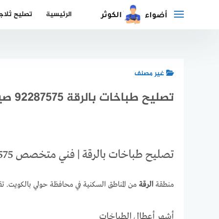
لتجاوز
الرئيسية
تصليح ثلاج
لى
لمحتوى
غير مصنف
تصليح طباخات بالرقة 92287575 صيانة افران وبوتجازات
تصليح طباخات بالرقة | فني متخصص 92287575
منطقة
الرقة
من المناطق السكنية في محافظة حولي بالكويت.
أشهر أعطال الطباخات