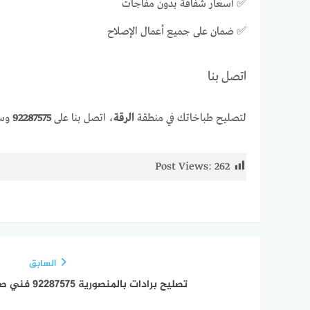
✅ أسعار شفافة بدون مفاجآت
✅ ضمان على جميع أعمال الإصلاح
اتصل بنا
لتصليح طباخاتك في منطقة
الرقة
، اتصل بنا على
92287575
وسي
Post Views:
262
السابق
تصليح برادات بالمنصورية 92287575 فني صيانة برادات وثلاجات