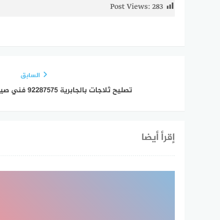
Post Views:
283
السابق
تصليح ثلاجات بالجابرية 92287575 فني صيانة ثلاجات وفريزرات
إقرأ أيضا