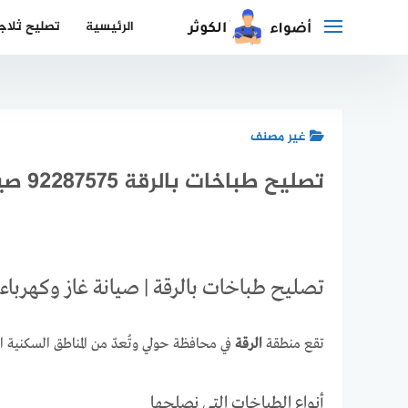
لتجاوز
الرئيسية
تصليح ثلاج
لى
لمحتوى
غير مصنف
تصليح طباخات بالرقة 92287575 صيانة افران وبوتجازات غاز وكهرباء
تصليح طباخات بالرقة | صيانة غاز وكهرباء 92287575
تقع منطقة
الرقة
في محافظة حولي وتُعدّ من المناطق السكنية ال
أنواع الطباخات التي نصلحها