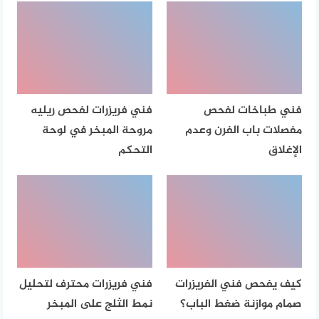
فني طباخات لفحص
فني فريزرات لفحص ريليه
مفصلات باب الفرن وعدم
مروحة المبخر في لوحة
الإغلاق
التحكم
كيف يفحص فني الفريزرات
فني فريزرات محترف لتحليل
صمام موازنة ضغط الباب؟
نمط الثلج على المبخر