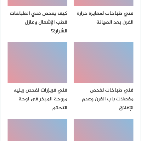
فني طباخات لمعايرة حرارة
كيف يفحص فني الطباخات
الفرن بعد الصيانة
قطب الإشعال وعازل
الشرارة؟
فني طباخات لفحص
فني فريزرات لفحص ريليه
مفصلات باب الفرن وعدم
مروحة المبخر في لوحة
الإغلاق
التحكم