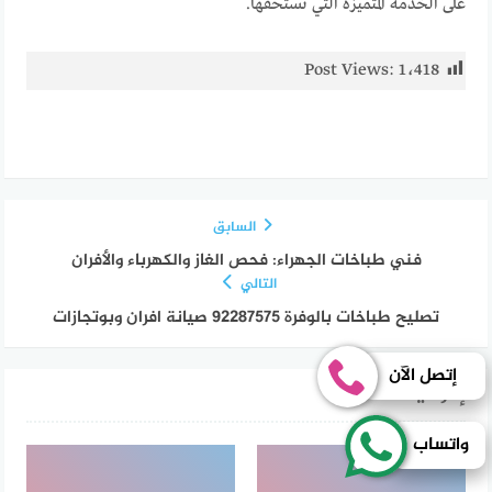
على الخدمة المتميزة التي تستحقها.
Post Views:
1٬418
السابق
فني طباخات الجهراء: فحص الغاز والكهرباء والأفران
التالي
تصليح طباخات بالوفرة 92287575 صيانة افران وبوتجازات
إتصل الآن
إقرأ أيضا
واتساب