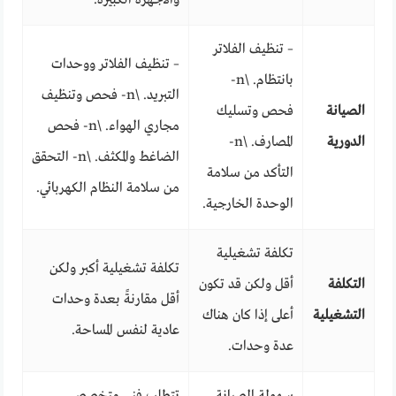
– تنظيف الفلاتر
– تنظيف الفلاتر ووحدات
بانتظام. \n-
التبريد. \n- فحص وتنظيف
الصيانة
فحص وتسليك
مجاري الهواء. \n- فحص
الدورية
المصارف. \n-
الضاغط والمكثف. \n- التحقق
التأكد من سلامة
من سلامة النظام الكهربائي.
الوحدة الخارجية.
تكلفة تشغيلية
تكلفة تشغيلية أكبر ولكن
التكلفة
أقل ولكن قد تكون
أقل مقارنةً بعدة وحدات
التشغيلية
أعلى إذا كان هناك
عادية لنفس المساحة.
عدة وحدات.
سهولة الصيانة
تتطلب فني متخصص