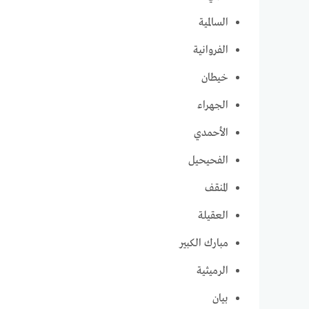
السالمية
الفروانية
خيطان
الجهراء
الأحمدي
الفحيحيل
المنقف
العقيلة
مبارك الكبير
الرميثية
بيان