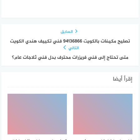
السابق
تصليح مكيفات بالكويت 94136866 فني تكييف هندي الكويت
التالي
متى تحتاج إلى فني فريزرات محترف بدل فني ثلاجات عام؟
إقرأ أيضا