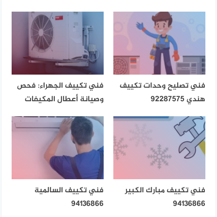
فني تصليح وحدات تكييف
فني تكييف الجهراء: فحص
هندي 92287575
وصيانة أعطال المكيفات
فني تكييف مبارك الكبير
فني تكييف السالمية
94136866
94136866