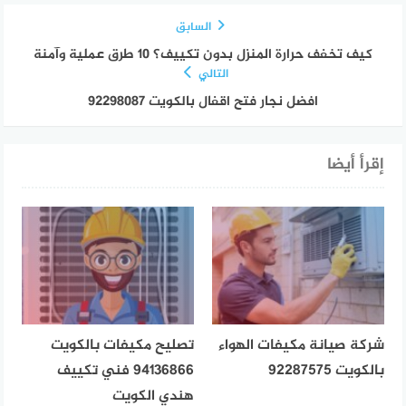
السابق
كيف تخفف حرارة المنزل بدون تكييف؟ 10 طرق عملية وآمنة
التالي
افضل نجار فتح اقفال بالكويت 92298087
إقرأ أيضا
شركة صيانة مكيفات الهواء
تصليح مكيفات بالكويت
بالكويت 92287575
94136866 فني تكييف
هندي الكويت