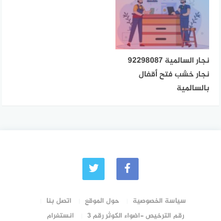
نجار السالمية 92298087
نجار خشب فتح أقفال
بالسالمية
سياسة الخصوصية
حول الموقع
اتصل بنا
رقم الترخيص -اضواء الكوثر رقم 3
انستغرام