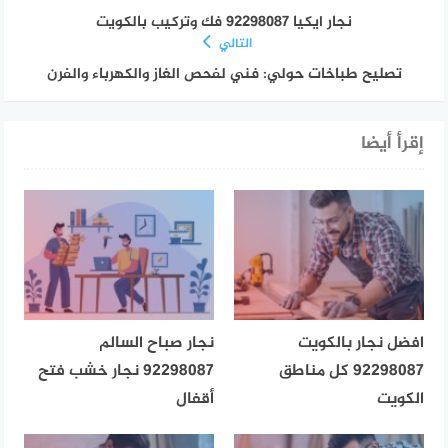
نجار ايكيا 92298087 فك وتركيب بالكويت
التالي
تصليح طباخات حولي: فني لفحص الغاز والكهرباء والفرن
إقرأ أيضا
افضل نجار بالكويت
نجار صباح السالم
92298087 كل مناطق
92298087 نجار خشب فتح
الكويت
أقفال