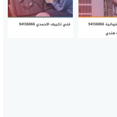
فني تكييف الفروانية 94136866
فني تكييف الاحمدي 94136866
 هندي