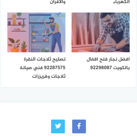
الكهرباء
والأفران
افضل نجار فتح اقفال
تصليح ثلاجات النقرة
بالكويت 92298087
92287575 فني صيانة
ثلاجات وفريزرات