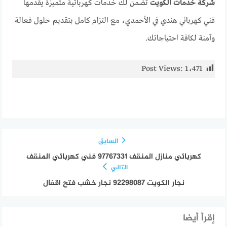
شركة خدمات الكويت
تضمن لك خدمات كهربائية متميزة يقدمها
فني كهربائي هندي في الأحمدي، مع التزام كامل بتقديم حلول فعالة
وآمنة لكافة احتياجاتك.
Post Views:
1٬471
السابق
كهربائي منازل المنقف 97767331 فني كهربائي المنقف
التالي
نجار الكويت 92298087 نجار خشب فتح اقفال
إقرأ أيضا