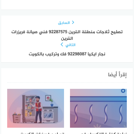
السابق
تصليح ثلاجات منطقة القرين 92287575 فني صيانة فريزرات
القرين
التالي
نجار ايكيا 92298087 فك وتركيب بالكويت
إقرأ أيضا