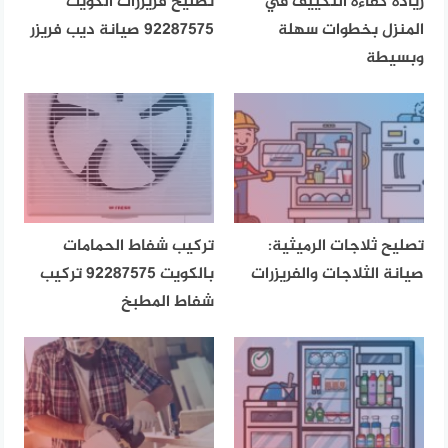
زيادة كفاءة التكييف في
تصليح فريزرات الكويت
المنزل بخطوات سهلة
92287575 صيانة ديب فريزر
وبسيطة
تصليح ثلاجات الرميثية:
تركيب شفاط الحمامات
صيانة الثلاجات والفريزرات
بالكويت 92287575 تركيب
شفاط المطبخ